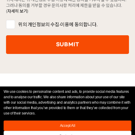
그러나 동의를 거부할 경우 문의사항 처리에 제한을 받을 수 있습니다.
(
자세히 보기
)
위의 개인정보의 수집·이용에 동의합니다.
We use cookies to personalise content and ads, to provide social media features
and to analyse our traffic. We also share information about your use of our site
with our social media, advertising and analytics partners who may combine it with
other information that you’ve provided to them or that they’ve collected from your
use of their services.
Accept All
Privacy Policy