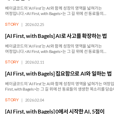
베이글코드의 ‘AI First’는 AI와 함께 성장의 영역을 넓혀가는
여정입니다.<AI First, with Bagels>는 그 길 위에 선 동료들의
생생한 목소리를 담습니다. [Vol. 4 – 제네바팀 신보민님]:
불가능했던 것들이 현실이 되는 순간 가상현실 요리 게임 1위
|
2026.02.25
STORY
‘데빌 셰프’, 현실에선 국밥집 사장인 김바다. 아버지를 죽음으로
내몰고 가문의 비법 [비전 레시피북]을 훔쳐간 미성그룹에
[AI First, with Bagels] AI로 사고를 확장하는 법
복수하기 위해 미성가 며느리 자리를 건 […]
베이글코드의 ‘AI First’는 AI와 함께 성장의 영역을 넓혀가는
여정입니다.<AI First, with Bagels>는 그 길 위에 선 동료들의
생생한 목소리를 담습니다. [Vol. 3 – PCS팀 신동호님] :
연결하고, 확장하고, 재정의하다 “기술과 철학을 동시에 품은
|
2026.02.11
STORY
대화 상대. 저에게 AI는 존 카맥*이자 소크라테스에요.” *’둠
(Doom)’과 ‘퀘이크(Quake)’를 만든 전설적인 게임 프로그래머
[AI First, with Bagels] 집요함으로 AI와 일하는 법
동호님이 AI를 처음 만났을 때 느낀 건 두려움이 아니라 […]
베이글코드의 ‘AI First’는 AI와 함께 성장의 영역을 넓혀가는 여정입
First, with Bagels>는 그 길 위에 선 동료들의 생생한 목소리를 담
[Vol. 2 – PCS팀 이영섭님]: AI를 말할 수 있는 동료들과 함께 일한
“제가 던지는 아젠다들은 굉장히 굵직하고 무거웠어요. 하지만 AI는
|
2026.02.04
STORY
아무것도 아닌 것처럼 만들어 내더라고요.” TA(Technical Artist)의
아티스트와 엔지니어 사이의 ‘통역’입니다. 말로 다 설명할 수 없는
[AI First, with Bagels] 0에서 시작한 AI, 5점이