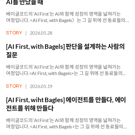
AI를 만났을 때
베이글코드의 ‘AI First’는 AI와 함께 성장의 영역을 넓혀가는
여정입니다. <AI First, with Bagels〉는 그 길 위에 선 동료들의
생생한 목소리를 담습니다. [Vol. 9 – CVS 서버팀 이상민님]: 팀을
위한 가장 완벽한 인프라를 설계하는 감각 1. <클럽 베가스>
|
2026.05.28
STORY
시작과 함께 <클럽 베가스>의 첫 코드가 서버에 배포됐을 때,
상민님이 그 자리에 있었습니다. 2016년 7월, 회사가 20명
[AI First, with Bagels] 판단을 설계하는 사람의
전후이던 […]
질문
베이글코드의 ‘AI First’는 AI와 함께 성장의 영역을 넓혀가는
여정입니다.<AI First, with Bagels>는 그 길 위에 선 동료들의
생생한 목소리를 담습니다. [Vol. 8 – 데이터&AI팀 백지훈님] :
만들기 쉬운 시대, 더 어려워진 질문 1. 분석가에서 설계자로 8년
|
2026.05.19
STORY
전, 팀이 만들어질 때부터였습니다.지훈님은 데이터&AI팀 초기
합류해 지금의 수십 명 규모로 성장하는 과정을 처음부터 함께
[AI First, wiht Bagles] 에이전트를 만들다, 에이
해왔습니다. 그 시간 동안 […]
전트를 위해 만들다
베이글코드의 ‘AI First’는 AI와 함께 성장의 영역을 넓혀가는
여정입니다. <AI First, with Bagels>는 그 길 위에 선 동료들의
생생한 목소리를 담습니다. [Vol. 7 – AI Lab팀 전임송님] : AI