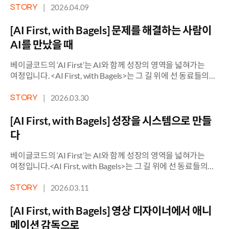
전도사의 다음 질문 예방주사. 기미상궁. 전도사. 임송님에게
|
2026.04.09
STORY
본인이 하는 일을 설명해달라고 했더니 세 가지로 표현했습니다.
먼저 써보고 시행착오를 줄일 수 있는 방향을 잡아주는
[AI First, with Bagels] 문제를 해결하는 사람이
‘예방주사’. 새로운 AI […]
AI를 만났을 때
베이글코드의 ‘AI First’는 AI와 함께 성장의 영역을 넓혀가는
여정입니다. <AI First, with Bagels>는 그 길 위에 선 동료들의
생생한 목소리를 담습니다. [Vol. 6 – CRM팀 김형래님] : 엑셀
자동화에서 AI First 까지 유저 경험의 모든 접점을 설계하는
|
2026.03.30
STORY
사람. CVS 스튜디오 CRM팀 김형래님입니다. 세일즈 테마
기획부터 이벤트 디자인, CS 체계 구축, 약관 검토, GDPR 실무
[AI First, with Bagels] 성장을 시스템으로 만들
대응까지. […]
다
베이글코드의 ‘AI First’는 AI와 함께 성장의 영역을 넓혀가는
여정입니다.<AI First, with Bagels>는 그 길 위에 선 동료들의
생생한 목소리를 담습니다. [Vol. 5 – 데이터&AI팀 김은채님]:
AI와 일하면서 배우는 방법 – Study OS를 만든 이유 데이터
|
2026.03.11
STORY
엔지니어의 일은, 보이지 않는 곳에서 시작됩니다. 유저가 게임
안에서 아이템을 구매하거나 이벤트를 완료하는 순간, 그 행동은
[AI First, with Bagels] 영상 디자이너에서 애니
바로 데이터가 됩니다. 은채님의 […]
메이션 감독으로