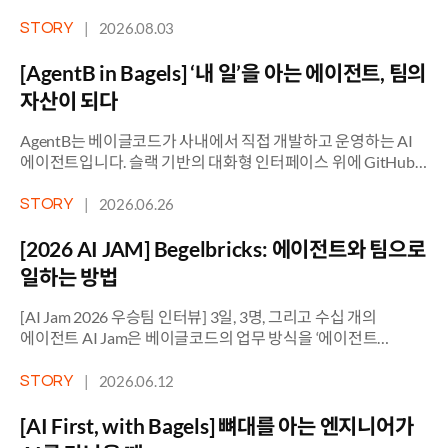
당신이 한 행동도 잊을 것이다. 하지만 당신이 그들에게 어떤
기분을 느끼게 했는지는 결코 잊지 않는다.” 시작은 이 문장이면
|
2026.08.03
STORY
좋겠다. 미국 시인 마야 안젤루의 말이다. 나는 이 말이 게임을
만드는 사람에게도 그대로 적용된다고 생각한다. 사람들이
[AgentB in Bagels] ‘내 일’을 아는 에이전트, 팀의
영화를, 음악을, 게임을 소비하는 이유는 […]
자산이 되다
AgentB는 베이글코드가 사내에서 직접 개발하고 운영하는 AI
에이전트입니다. 슬랙 기반의 대화형 인터페이스 위에 GitHub,
Google Workspace 같은 주요 업무 시스템 연동이 더해지면서,
단순한 정보 검색을 넘어 업무 히스토리 파악, 브리핑, 검수, 반복
|
2026.06.26
STORY
작업 보조, 내부 툴 제작까지 실제 업무 흐름 안으로 들어오고
있습니다. 중요한 점은 같은 AgentB라도 사람마다 활용 방식이
[2026 AI JAM] Begelbricks: 에이전트와 팀으로
다르게 자리 잡는다는 것입니다. 누군가에게는 […]
일하는 방법
[AI Jam 2026 우승팀 인터뷰] 3일, 3명, 그리고 수십 개의
에이전트 AI Jam은 베이글코드의 업무 방식을 ‘에이전트
드라이븐(Agent Driven)’ 문화 위에서 한 단계 진화시키는
여정입니다. 각 팀의 반복 업무와 의사결정 흐름을 스스로
|
2026.06.12
STORY
움직이게 만드는 새로운 운영체제(OS)를 설계하고 구현하는
것이 핵심 과제입니다. 여기서 탄생한 프로젝트는 실제 사내
[AI First, with Bagels] 뼈대를 아는 엔지니어가
서비스로 이어져 전사 자산이 됩니다. 이 글은 그 무대에서 […]