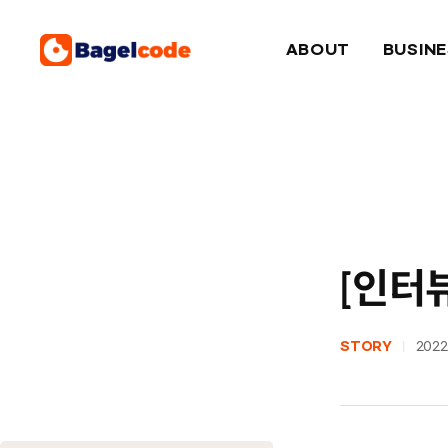
Skip
to
ABOUT
BUSIN
content
[인터
|
STORY
2022