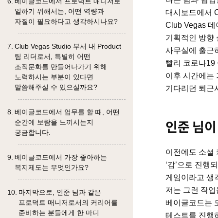
베이글코드에서 프로덕트 매니저로
일하기 위해서는, 어떤 역량과
대시보드에서 C
자질이 필요하다고 생각하시나요?
Club Veg
기획적인 방향 
Club Vegas Studio 부서 내 Product
사무실에 출근하
팀 리더로서, 특별히 어떤
빨리 코로나19
조직문화를 만들어나가기 위해
이후 시간에는 
노력하시는 부분이 있다면
말씀해주실 수 있으실까요?
기다리던 퇴근
베이글코드에서 업무를 할 때, 어떤
순간에 보람을 느끼시는지
인준 님이
궁금합니다.
이전에도 소셜 
베이글코드에서 가장 좋아하는
‘감’으로 진행
복지제도는 무엇인가요?
게임이라고 생각
저는 그런 작
마지막으로, 인준 님과 같은
베이글코드는 모
프로덕트 매니저로서의 커리어를
준비하는 분들에게 한 마디
테스트를 진행하