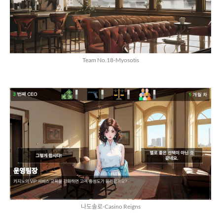
Team No.18-Myosotis
나도솔로-Casino Reigns